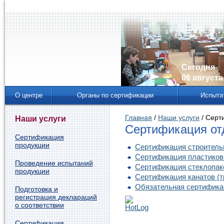
Сегодня
06 августа 
О центре
Органы по сертификации
Испыта
Главная
/
Наши услуги
/ Серт
Наши услуги
Сертификация от
Сертификация
продукции
Сертификация строитель
Сертификация пластиков
Проведение испытаний
Сертификация стеклопак
продукции
Сертификация канатов (т
Обязательная сертифика
Подготовка и
регистрация деклараций
о соответствии
Сертификация