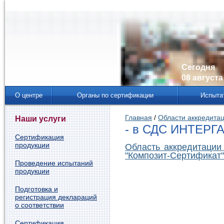
Сегодня
08 августа 
О центре
Органы по сертификации
Испыта
Главная
/
Области аккредита
Наши услуги
- в СДС ИНТЕРГ
Сертификация
продукции
Область аккредитации
"Композит-Сертификат
Проведение испытаний
продукции
Подготовка и
регистрация деклараций
о соответствии
Сертификация